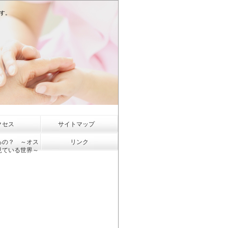
ます。
クセス
サイトマップ
るの？ ～オス
リンク
見ている世界～