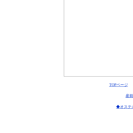
TOPページ
産前
◆オステ