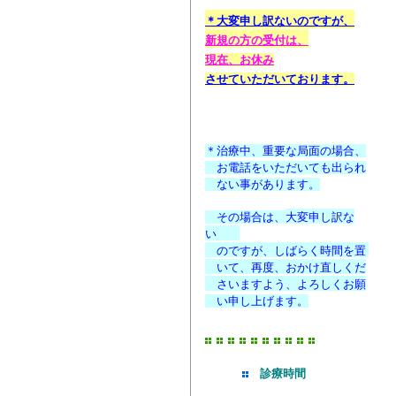
＊大変申し訳ないのですが、
新規の方の受付
は
、
現在、お休み
させて
いただいております
。
03 ( 3793 )0116
＊治療中、重要な局面の場合、
お電話をいただいても出られ
ない事があります。
その場合は、
大変申し訳な
い
のですが、
しばらく時間を置
いて、
再度、おかけ直しくだ
さいますよう、よろしくお願
い申し上げます。
診療時間