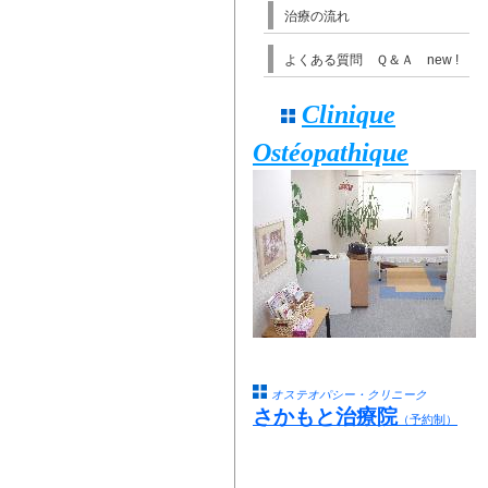
治療の流れ
よくある質問 Ｑ＆Ａ new !
Clinique
Ostéopathique
オステオパシー・クリニーク
さかもと治療院
（予約制）
前 9:30よりご予約の