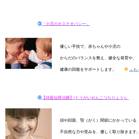
③
「小児のオステオパシー」
優しい手技で、赤ちゃんや
小児の
からだのバランスを整え、健全な発育や、
健康の回復をサポートします。
→も
④
【頭蓋仙骨治療】(とうがいせんこつちりょう)』
頭や顔面、顎（がく）関節にかかっている
不自然な力や歪みを、優しく取り除きま