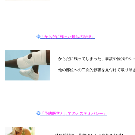
⑤
「からだに残った怪我の記憶」
からだに残ってしまった、事故や怪我のシ
他の部位への二次的影響を見付けて取り除
⑥
「予防医学としてのオステオパシー」