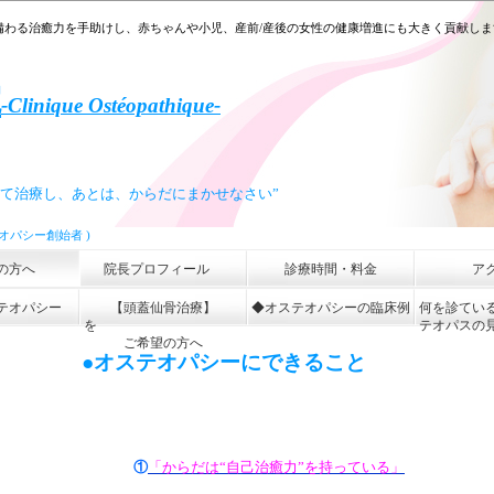
備わる治癒力を手助けし、赤ちゃんや小児、産前/産後の女性の健康増進にも大きく貢献し
院
-
Clinique Ostéopathique-
て治療し、あと
は、からだにまかせなさい”
テオパシー創始者 )
の方へ
院長プロフィール
診療時間・料金
ア
テオパシー
【頭蓋仙骨治療】
◆オステオパシーの臨床例
何を診てい
を
テオパスの
ご希望の方へ
●オステオパシーにできること
①
「からだは“自己治癒力”を持っている」