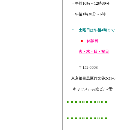
・午前10時～12時30分
・午後1時30分～6時
＊
土曜日
は
午後4時
まで
休診日
火・木・日・祝日
〒152-0003
東京都目黒区碑文谷2-21-6
キャッスル共進ビル2階