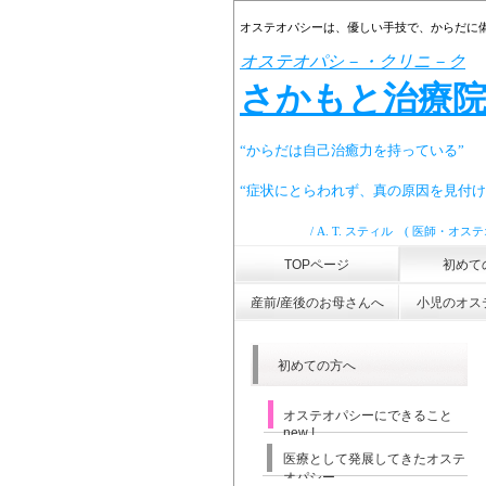
オステオパシーは、優しい手技で、からだに
オステオパシ－・クリニ－ク
さかもと治療
“からだは自己治癒力を持っている”
“症状にとらわれず、
真の原因を見付け
/
A. T. スティル ( 医師・オス
TOPページ
初めて
産前/産後のお母さんへ
小児のオス
初めての方へ
オステオパシーにできること
new !
医療として発展してきたオステ
オパシー