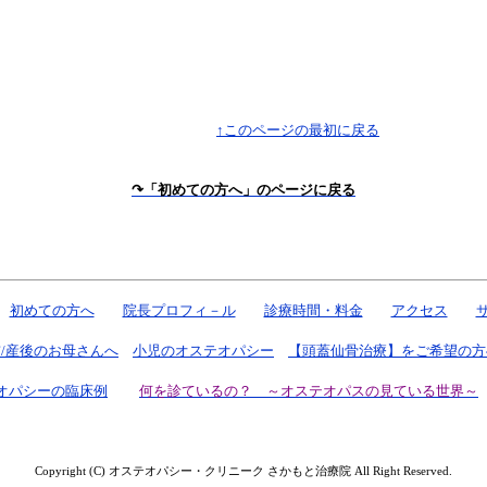
↑このページの最初に戻る
↷「初めての方へ」のページに戻る
初めての方へ
院長プロフィ－ル
診療時間・料金
アクセス
/産後のお母さんへ
小児のオステオパシー
【頭蓋仙骨治療】をご希望の方
オパシーの臨床例
何を診ているの？ ～オステオパスの見ている世界～
Copyright (C) オステオパシー・クリニーク さかもと治療院 All Right Reserved.