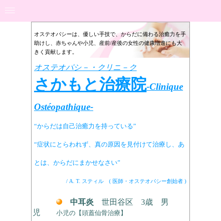
オステオパシーは、優しい手技で、からだに備わる治癒力を手
助けし、赤ちゃんや小児、産前/産後の女性の健康増進にも大
きく貢献します。
オステオパシ－・クリニ－ク
さかもと治療院
-
Clinique
Ostéopathique-
“からだは自己治癒力を持っている”
“症状にとらわれず、
真の原因を見付けて治療し、あ
と
は、からだにまかせなさい”
/
A. T. スティル ( 医師・オステオパシー創始者 )
中耳炎
世田谷区 3歳 男
児
小児の【頭蓋仙骨治療】