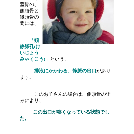
蓋骨の、
側頭骨と
後頭骨の
間には、
「頚
静脈孔(け
いじょう
みゃくこう)」
という、
排液にかかわる、静脈の出口
があり
ます。
このお子さんの場合は、側頭骨の
歪
みにより、
この出口が
狭くなっている
状態でし
た。