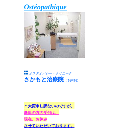
Ostéopathique
オステオパシー・クリニーク
さかもと治療院
（予約制）
前 9:30よりご予約の
＊大変申し訳ないのですが、
新規の方の受付
は
、
現在、お休み
させて
いただいております
。