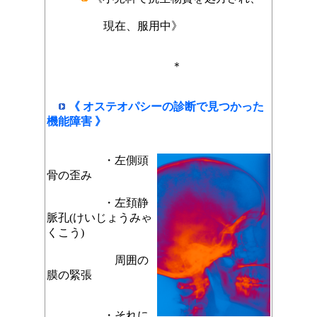
現在、服用中》
＊
《 オステオパシーの診断で見つかった
機能障害 》
・左側頭
骨の歪み
・左
頚静
脈孔(けいじょうみゃ
くこう)
周囲の
膜の緊張
・それに