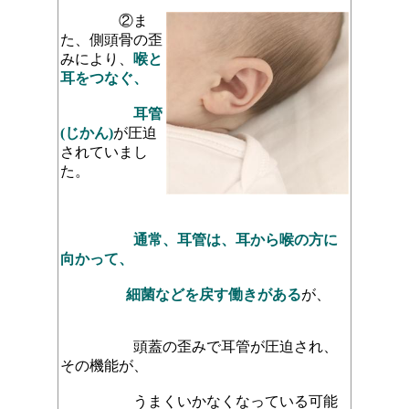
②ま
た、側頭骨の歪
みにより、
喉と
耳をつなぐ、
耳管
(じかん)
が圧迫
されていまし
た。
通常、耳管は、耳から喉の方に
向かって、
細菌などを戻す働きがある
が、
頭蓋の歪みで耳管が圧迫され、
その機能が、
うまくいかなくなっている可能