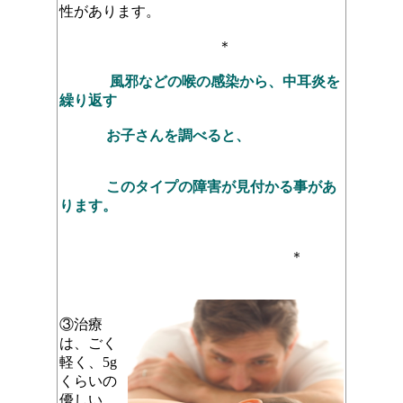
性があります。
＊
風邪などの喉の感染から、中耳炎を
繰り返す
お子さんを
調べると、
このタイプの
障害が見付かる事があ
ります
。
＊
③治療
は、ごく
軽く、5g
くらいの
優しい