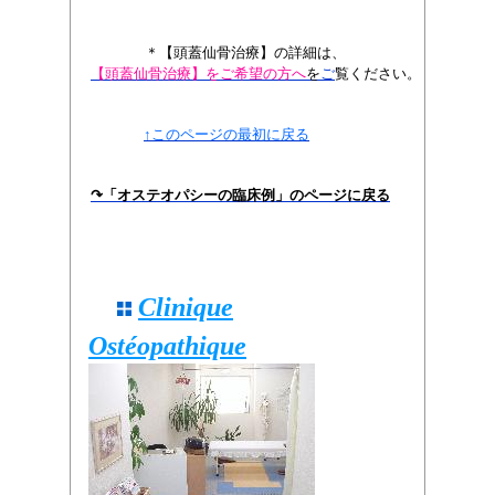
＊【頭蓋仙骨治療】の詳細は、
【頭蓋仙骨治療】をご希望の方へ
を
ご
覧く
ださい。
↑このページの最初に戻る
↷「オステオパシーの臨床例」のページに戻る
Clinique
Ostéopathique