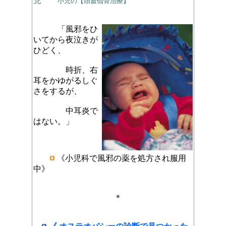
児
小児の【頭蓋仙骨治療】
「風邪をひ
いてから夜泣きが
ひどく、
時折、右
耳をかゆがるしぐ
さをするが、
中耳炎で
はない。
」
《小児科で風邪の薬を処方され服用
中》
＊