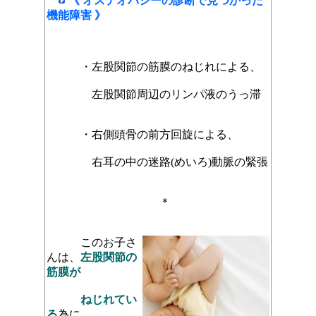
《 オステオパシーの診断で見つかった
機能障害 》
・左股関節の筋膜のねじれによる、
左股関節周辺のリンパ液のうっ滞
・右側頭骨の前方回旋による、
右耳の中の迷路(めいろ)動脈の緊張
＊
このお子さ
んは、
左股関節の
筋膜が
ねじれてい
る
為に、