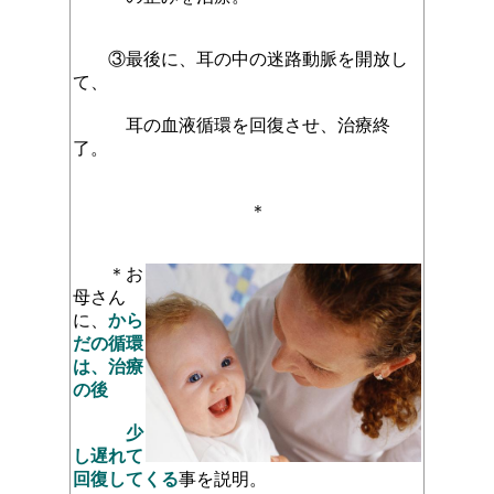
③最後に、耳の中の迷路動脈を開放し
て、
耳の血液循環を回復させ、治療終
了。
＊
＊お
母さん
に、
から
だの循環
は、治療
の後
少
し遅れて
回復してくる
事を説明。