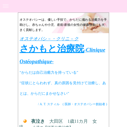
オステオパシーは、優しい手技で、からだに備わる治癒力を手
助けし、赤ちゃんや小児、産前/産後の女性の健康増進にも大
きく貢献します。
オステオパシ－・クリニ－ク
さかもと治療院
-
Clinique
Ostéopathique-
“からだは自己治癒力を持っている”
“症状にとらわれず、
真の原因を見付けて治療し、あ
と
は、からだにまかせなさい”
/
A. T. スティル ( 医師・オステオパシー創始者 )
夜泣き
大田区 1歳11カ月 女