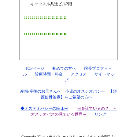
キャッスル共進ビル2階
TOPページ
初めての方へ
院長プロフィ－
ル
診療時間・料金
アクセス
サイトマッ
プ
産前/産後のお母さんへ
小児のオステオパシー
【頭
蓋仙骨治療】をご希望の方へ
◆オステオパシーの臨床例
何を診ているの？ ～
オステオパスの見ている世界～
リンク
Copyright (C) オステオパシー・クリニーク さかもと治療院 All