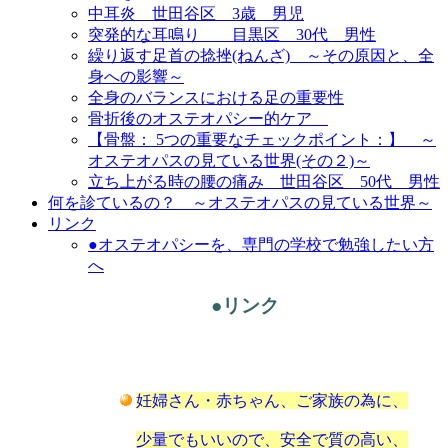
中耳炎 世田谷区 3歳 男児
突発的な耳鳴り 目黒区 30代 男性
繰り返す足首の捻挫(ねんざ) ～その原因と、全
身への影響～
全身のバランスにおける足の重要性
骨折後のオステオパシー的ケア
【骨盤： 5つの重要なチェックポイント：】 ～
オステオパスの見ている世界(その２)～
立ち上がる時の腰の痛み 世田谷区 50代 男性
何を診ているの？ ～オステオパスの見ている世界～
リンク
●オステオパシーを、専門の学校で勉強したい方
へ
●リンク
妊婦さん・赤ちゃん、ご家族の為に、
少量でもいいので、安全で質の高い、