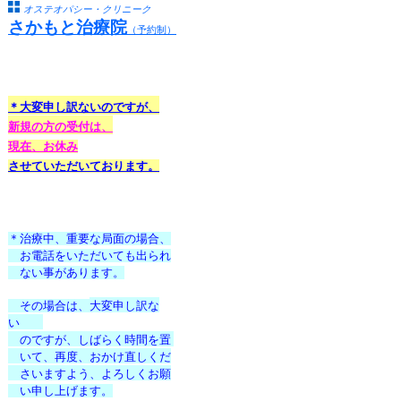
オステオパシー・クリニーク
さかもと治療院
（予約制）
前 9:30よりご予約の
＊大変申し訳ないのですが、
新規の方の受付
は
、
現在、お休み
させて
いただいております
。
03 ( 3793 )0116
＊治療中、重要な局面の場合、
お電話をいただいても出られ
ない事があります。
その場合は、
大変申し訳な
い
のですが、
しばらく時間を置
いて、
再度、おかけ直しくだ
さいますよう、よろしくお願
い申し上げます。