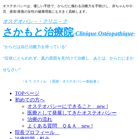
オステオパシーは、優しい手技で、からだに備わる治癒力を手助けし、赤ちゃんや小
児、産前/産後の女性の健康増進にも大きく貢献します。
オステオパシ－・クリニ－ク
さかもと治療院
-
Clinique Ostéopathique-
“からだは自己治癒力を持っている”
“症状にとらわれず、
真の原因を見付けて治療し、あと
は、からだにまか
せなさい”
/
A. T. スティル ( 医師・オステオパシー創始者 )
TOPページ
初めての方へ
オステオパシーにできること new !
医療として発展してきたオステオパシー
治療の流れ
よくある質問 Ｑ＆Ａ new !
院長プロフィール
診療時間・料金