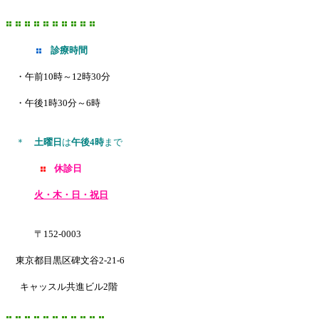
診療時間
・午前10時～12時30分
・午後1時30分～6時
＊
土曜日
は
午後4時
まで
休診日
火・木・日・祝日
〒152-0003
東京都目黒区碑文谷2-21-6
キャッスル共進ビル2階