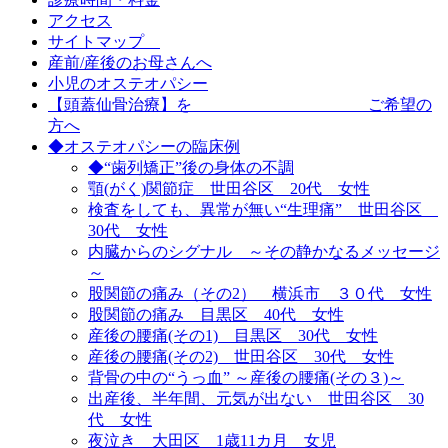
アクセス
サイトマップ
産前/産後のお母さんへ
小児のオステオパシー
【頭蓋仙骨治療】を ご希望の
方へ
◆オステオパシーの臨床例
◆“歯列矯正”後の身体の不調
顎(がく)関節症 世田谷区 20代 女性
検査をしても、異常が無い“生理痛” 世田谷区
30代 女性
内臓からのシグナル ～その静かなるメッセージ
～
股関節の痛み（その2） 横浜市 ３０代 女性
股関節の痛み 目黒区 40代 女性
産後の腰痛(その1) 目黒区 30代 女性
産後の腰痛(その2) 世田谷区 30代 女性
背骨の中の“うっ血” ～産後の腰痛(その３)～
出産後、半年間、元気が出ない 世田谷区 30
代 女性
夜泣き 大田区 1歳11カ月 女児