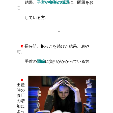
結果、
子宮や卵巣の循環
に、問題をお
こ
している方、
＊
長時間、抱っこを続けた結果、肩や
肘、
手首の
関節
に負担がかかっている方、
出産
時の
腹圧
の増
加に
よっ