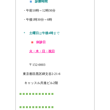
診療時間
・午前10時～12時30分
・午後1時30分～6時
＊
土曜日
は
午後4時
まで
休診日
火・木・日・祝日
〒152-0003
東京都目黒区碑文谷2-21-6
キャッスル共進ビル2階