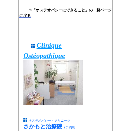
↷「オステオパシーにできること」の一覧ページ
に戻る
Clinique
Ostéopathique
オステオパシー・クリニーク
さかもと治療院
（予約制）