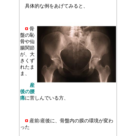
具体的な例をあげてみると、
骨
盤の恥
骨や仙
腸関節
が、大
きくず
れたま
ま、
産
後の腰
痛
に苦しんでいる方、
産前/産後に、骨盤内の膜の環境が変わ
った