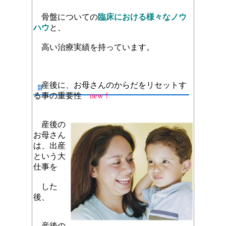
骨盤についての
臨床における様々なノウ
ハウ
と、
高い治療実績を持っています。
産後に、お母さんのからだをリセットす
る事の重要性
new !
産後の
お母さん
は、出産
という大
仕事を
した
後、
産後の