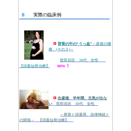
実際の臨床例
背骨の中の“うっ血”
～産後の腰
痛 (その３)～
世田谷区 30代 女性
new！
【頭蓋仙骨治療】
出産後、半年間、元気が出な
い
世田谷区 30代 女性
～尾骨と頭蓋骨、自律神経と
の関係～ 【頭蓋仙骨治療】