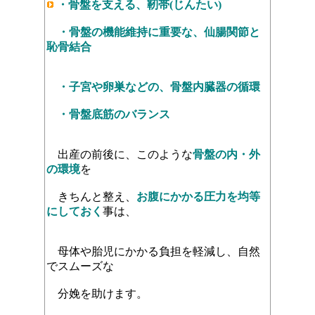
・骨盤を支える、靭帯(じんたい)
・骨盤の機能維持に重要な、仙腸関節と
恥骨結合
・子宮や卵巣などの、骨盤内臓器の循環
・骨盤底筋のバランス
出産の前後に、このような
骨盤の内・外
の環境
を
きちんと整え、
お腹にかかる圧力を均等
にしておく
事は、
母体や胎児にかかる負担を軽減し、自然
でスムーズな
分娩を助けます。