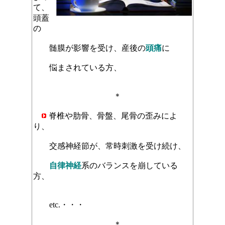
て、
頭蓋
の
髄膜が影響を受け、産後の
頭痛
に
悩まされている方、
＊
脊椎や肋骨、骨盤、尾骨の歪みによ
り、
交感神経節が、常時刺激を受け続け、
自律神経
系のバランスを崩している
方、
etc.・・・
＊