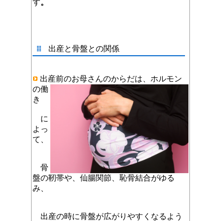
す
。
出産と骨盤との関係
出産前のお母さんのからだは、
ホルモン
の働
き
に
よっ
て、
骨
盤の靭帯や、仙腸関節、恥骨結合がゆる
み、
出産の時に骨盤が広がりやすくなるよう