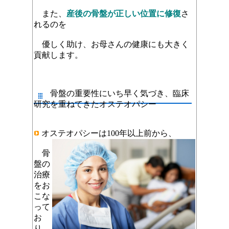
また、
産後の骨盤が正しい位置に修復
さ
れるのを
優しく助け、お母さんの健康にも大きく
貢献します。
骨盤の重要性にいち早く気づき、臨床
研究を重ねてきたオステオパシー
オステオパシーは100年以上前から、
骨
盤の
治療
をお
こな
って
お
り、