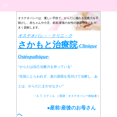
オステオパシーは、優しい手技で、からだに備わる治癒力を手
助けし、赤ちゃんや小児、産前/産後の女性の健康増進にも大
きく貢献します。
オステオパシ－・クリニ－ク
さかもと治療院
-
Clinique
Ostéopathique-
“からだは自己治癒力を持っている”
“症状にとらわれず、
真の原因を見付けて治療し、あ
と
は、からだにまかせなさい”
/
A. T. スティル ( 医師・オステオパシー創始者 )
●産前/産後のお母さん
へ