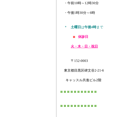
・午前10時～12時30分
・午後1時30分～6時
＊
土曜日
は
午後4時
まで
休診日
火・木・日・祝日
〒152-0003
東京都目黒区碑文谷2-21-6
キャッスル共進ビル2階