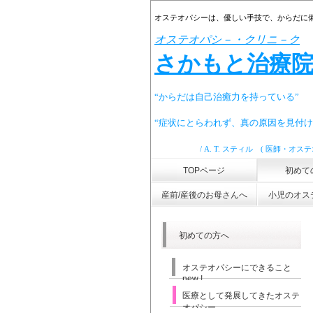
オステオパシーは、優しい手技で、からだに
オステオパシ－・クリニ－ク
さかもと治療
“からだは自己治癒力を持っている”
“症状にとらわれず、
真の原因を見付け
/
A. T. スティル ( 医師・オス
TOPページ
初めて
産前/産後のお母さんへ
小児のオス
初めての方へ
オステオパシーにできること
new !
医療として発展してきたオステ
オパシー