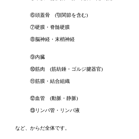
⑥頭蓋骨 (顎関節を含む)
⑦硬膜・脊髄硬膜
⑧脳神経・末梢神経
⑨内臓
⑩筋肉 (筋紡錘・ゴルジ腱器官)
⑪筋膜・結合組織
⑫血管 (動脈・静脈)
⑬リンパ管・リンパ液
など、からだ全体です。