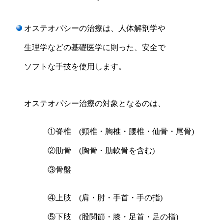
＊
オステオパシーの
治療は、人体解剖学や
生理学などの基礎医学に則った、安全で
ソフトな
手技を使用します。
オステオパシー
治療の対象となるのは、
①脊椎 (頸椎・胸椎・腰椎・仙骨・尾骨)
②肋骨 (胸骨・肋軟骨を含む)
③骨盤
④上肢 (肩・肘・手首・手の指)
⑤下肢 (股関節・膝・足首・足の指)