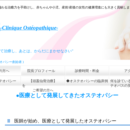
備わる治癒力を手助けし、赤ちゃんや小児、産前/産後の女性の健康増進にも大きく貢献し
院
-
Clinique Ostéopathique-
て治療し、あと
は、からだにまかせなさい”
テオパシー創始者 )
の方へ
院長プロフィール
診療時間・料金
ア
テオパシー
【頭蓋仙骨治療】
◆オステオパシーの臨床例
何を診てい
を
テオパスの
ご希望の方へ
●医療として発展してきたオステオパシー
医師が始め、医療として発展したオステオパシー