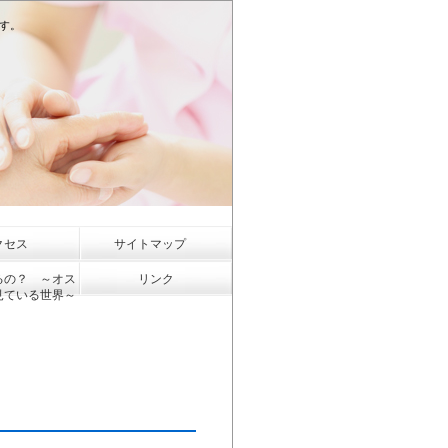
ます。
クセス
サイトマップ
るの？ ～オス
リンク
見ている世界～