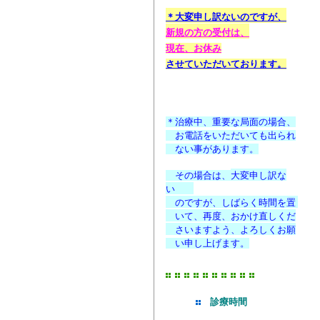
＊大変申し訳ないのですが、
新規の方の受付
は
、
現在、お休み
させて
いただいております
。
03 ( 3793 )0116
＊治療中、重要な局面の場合、
お電話をいただいても出られ
ない事があります。
その場合は、
大変申し訳な
い
のですが、
しばらく時間を置
いて、
再度、おかけ直しくだ
さいますよう、よろしくお願
い申し上げます。
診療時間