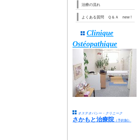
治療の流れ
よくある質問 Ｑ＆Ａ new !
Clinique
Ostéopathique
オステオパシー・クリニーク
さかもと治療院
（予約制）
前 9:30よりご予約の